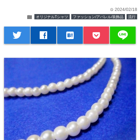
2024/02/18
time
folder
オリジナルTシャツ
ファッション/アパレル/装飾品
流行
line
twitter
facebook
hatenabookmark