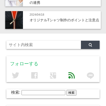
の連携
2024/04/18
オリジナルTシャツ制作のポイントと注意点
フォローする
line
twitter
facebook
google
feed
検索: