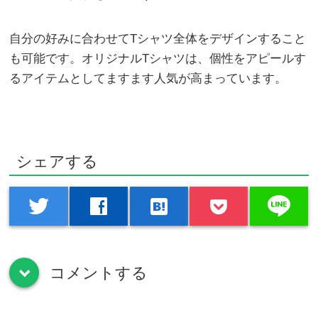
自分の好みに合わせてTシャツ全体をデザインすること
も可能です。オリジナルTシャツは、個性をアピールす
るアイテムとしてますます人気が高まっています。
シェアする
line
twitter
facebook
hatenabookmark
コメントする
down