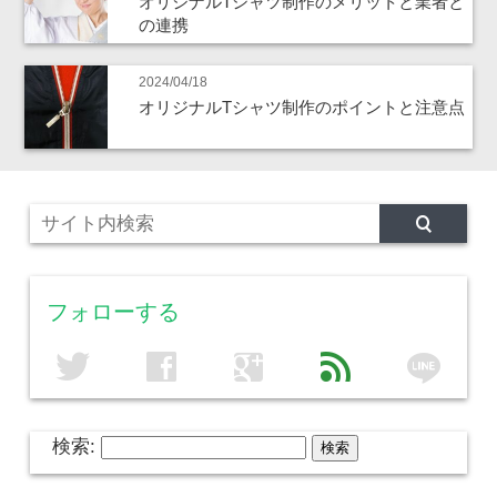
オリジナルTシャツ制作のメリットと業者と
の連携
2024/04/18
オリジナルTシャツ制作のポイントと注意点
フォローする
line
twitter
facebook
google
feed
検索: