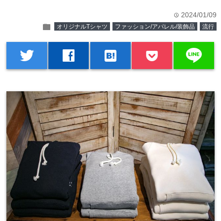
2024/01/09
time
folder
オリジナルTシャツ
ファッション/アパレル/装飾品
流行
line
twitter
facebook
hatenabookmark